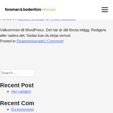
Month:
January 2018
Hej världen!
Work
Posted on
January 8, 2018
by
Philip Robinson
Careers
Välkommen till WordPress. Det här är ditt första inlägg. Redigera
About us
eller radera det. Sedan kan du börja skriva!
on
Posted in
Okategoriserade
1 Comment
Contact
Hej
världen!
Search
for:
Recent Posts
Hej världen!
Recent Comments
En kommentarsförfattare
on
Hej världen!